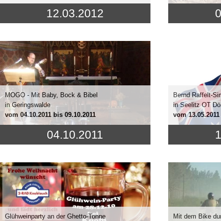
12.03.2012
0
MOGO - Mit Baby, Bock & Bibel
Bernd Raffelt-Si
in Geringswalde
in Seelitz OT Dö
vom
04.10.2011
bis 09.10.2011
vom
13.05.2011
04.10.2011
1
Glühweinparty an der Ghetto-Tonne
Mit dem Bike du