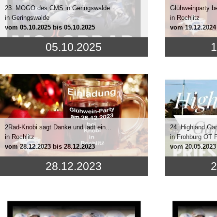
23. MOGO des CMS in Geringswalde
Glühweinparty be
in Geringswalde
in Rochlitz
vom
05.10.2025
bis 05.10.2025
vom
19.12.2024
05.10.2025
1
2Rad-Knobi sagt Danke und lädt ein...
24. Highland Gam
in Rochlitz
in Frohburg OT P
vom
28.12.2023
bis 28.12.2023
vom
20.05.2023
28.12.2023
2