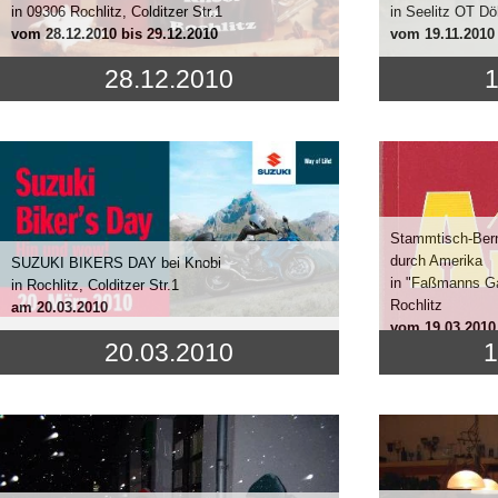
in 09306 Rochlitz, Colditzer Str.1
in Seelitz OT Dö
vom
28.12.2010
bis 29.12.2010
vom
19.11.2010
28.12.2010
1
Stammtisch-Bern
durch Amerika
SUZUKI BIKERS DAY bei Knobi
in "Faßmanns Ga
in Rochlitz, Colditzer Str.1
Rochlitz
am
20.03.2010
vom
19.03.2010
20.03.2010
1