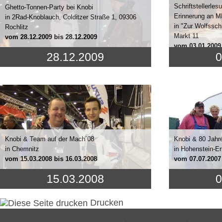
Schriftstellerles
Ghetto-Tonnen-Party bei Knobi
Erinnerung an M
in 2Rad-Knoblauch, Colditzer Straße 1, 09306
in "Zur Wolfssch
Rochlitz
Markt 11
vom
28.12.2009
bis 28.12.2009
vom
03.01.2009
28.12.2009
0
Knobi & Team auf der Mach´08
Knobi & 80 Jahr
in Chemnitz
in Hohenstein-Er
vom
15.03.2008
bis 16.03.2008
vom
07.07.2007
15.03.2008
0
Drucken