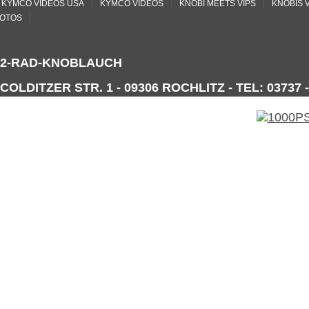
|
|
|
KYMCO VIDEOS USA
KYMCO VIDEOS
KNOBI MEETS VIPS
KNOBIS 
|
OTOS
2-RAD-KNOBLAUCH
COLDITZER STR. 1 - 09306 ROCHLITZ - TEL: 03737 -