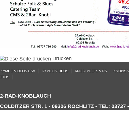
Drucken
|
|
|
KYMCO VIDEOS USA
KYMCO VIDEOS
KNOBI MEETS VIPS
KNOBIS 
|
OTOS
2-RAD-KNOBLAUCH
COLDITZER STR. 1 - 09306 ROCHLITZ - TEL: 03737 -