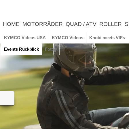
HOME
MOTORRÄDER
QUAD / ATV
ROLLER
S
UNTERNEHMEN
NEWS
ERLEBNIS
KYMCO Videos USA
KYMCO Videos
Knobi meets VIPs
Events Rückblick
Fotos