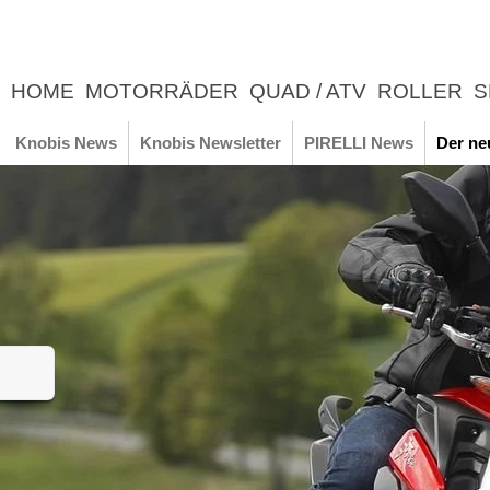
HOME
MOTORRÄDER
QUAD / ATV
ROLLER
S
UNTERNEHMEN
NEWS
ERLEBNIS
Knobis News
Knobis Newsletter
PIRELLI News
Der ne