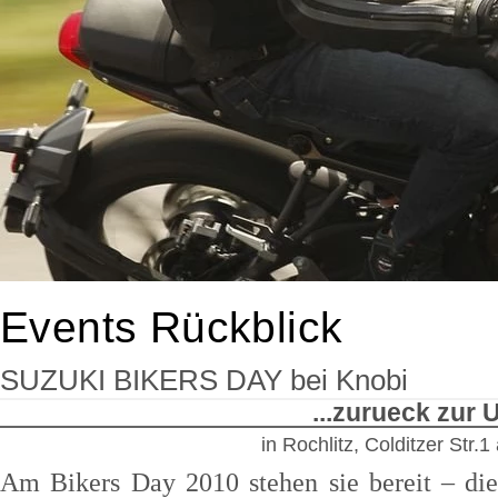
Events Rückblick
SUZUKI BIKERS DAY bei Knobi
...zurueck zur
in Rochlitz, Colditzer Str.1
Am Bikers Day 2010 stehen sie bereit – di