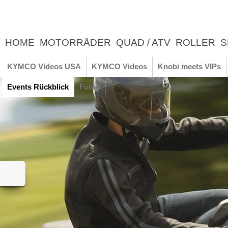
HOME
MOTORRÄDER
QUAD / ATV
ROLLER
S
UNTERNEHMEN
NEWS
ERLEBNIS
KYMCO Videos USA
KYMCO Videos
Knobi meets VIPs
Events Rückblick
Fotos