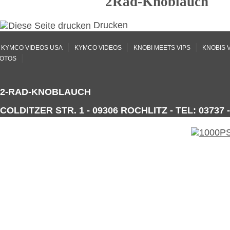
2Rad-Knoblauch
Drucken
|
|
|
KYMCO VIDEOS USA
KYMCO VIDEOS
KNOBI MEETS VIPS
KNOBIS 
|
OTOS
2-RAD-KNOBLAUCH
COLDITZER STR. 1 - 09306 ROCHLITZ - TEL: 03737 -