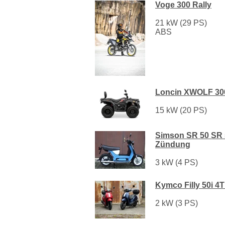
Voge 300 Rally
21 kW (29 PS)
ABS
Loncin XWOLF 30
15 kW (20 PS)
Simson SR 50 SR 
Zündung
3 kW (4 PS)
Kymco Filly 50i 4T
2 kW (3 PS)