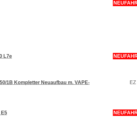
NEUFAH
0 L7e
NEUFAH
50/1B Kompletter Neuaufbau m. VAPE-
EZ
 E5
NEUFAH