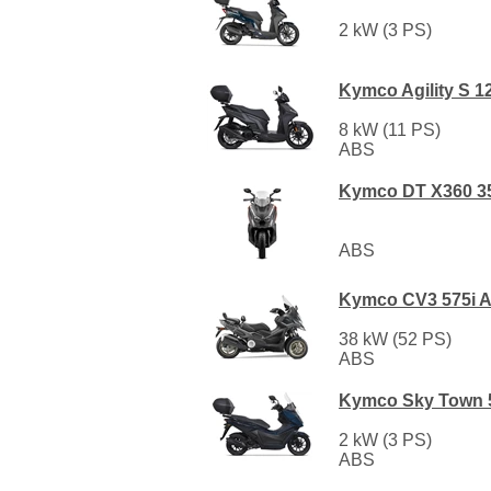
2 kW (3 PS)
Kymco Agility S 1
8 kW (11 PS)
ABS
Kymco DT X360 3
ABS
Kymco CV3 575i 
38 kW (52 PS)
ABS
Kymco Sky Town 
2 kW (3 PS)
ABS