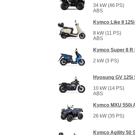
34 kW (46 PS)
ABS
Kymco Like II 125
8 kW (11 PS)
ABS
Kymco Super 8 R 
2 kW (3 PS)
Hyosung GV 125i 
10 kW (14 PS)
ABS
Kymco MXU 550i 
26 kW (35 PS)
Kymco Agility 50 S