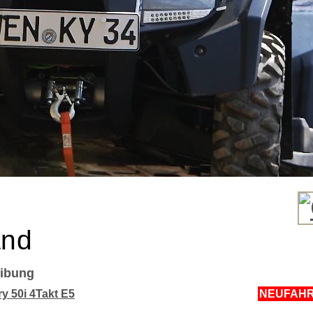
and
ibung
y 50i 4Takt E5
NEUFAH