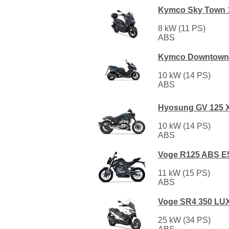
Kymco Sky Town 
8 kW (11 PS)
ABS
Kymco Downtown 
10 kW (14 PS)
ABS
Hyosung GV 125 
10 kW (14 PS)
ABS
Voge R125 ABS E
11 kW (15 PS)
ABS
Voge SR4 350 LU
25 kW (34 PS)