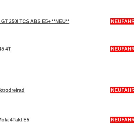
GT 350i TCS ABS E5+ **NEU**
NEUFAH
45 4T
NEUFAH
ktrodreirad
NEUFAH
Mofa 4Takt E5
NEUFAH