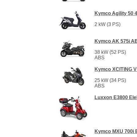
Kymco Agility 50 
2 kW (3 PS)
Kymco AK 575i A
38 kW (52 PS)
ABS
Kymco XCITING VS
25 kW (34 PS)
ABS
Luxxon E3800 Ele
Kymco MXU 700i