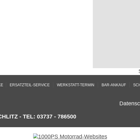
|
|
|
|
KE
ERSATZTEIL-SERVICE
WERKSTATT-TERMIN
BAR-ANKAUF
SC
Datensc
HLITZ - TEL: 03737 - 786500