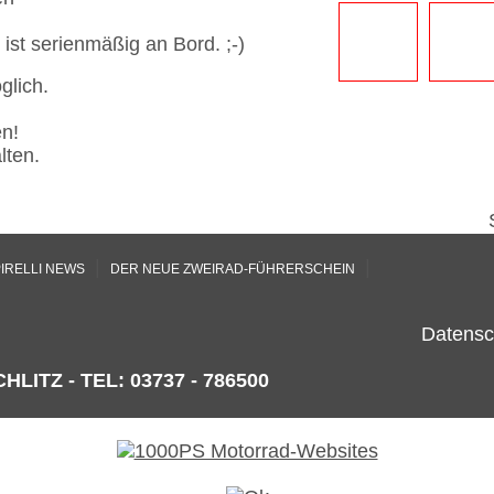
 ist serienmäßig an Bord. ;-)
glich.
en!
lten.
|
|
IRELLI NEWS
DER NEUE ZWEIRAD-FÜHRERSCHEIN
Datensc
HLITZ - TEL: 03737 - 786500