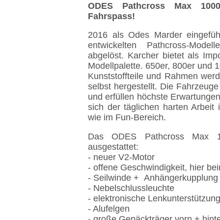
ODES Pathcross Max 1000 
Fahrspass!
2016 als Odes Marder eingefüh
entwickelten Pathcross-Mode
abgelöst. Karcher bietet als Imp
Modellpalette. 650er, 800er und 
Kunststoffteile und Rahmen werde
selbst hergestellt. Die Fahrzeu
und erfüllen höchste Erwartung
sich der täglichen harten Arbeit
wie im Fun-Bereich.
Das ODES Pathcross Max 1
ausgestattet:
- neuer V2-Motor
- offene Geschwindigkeit, hier b
- Seilwinde + Anhängerkupplung
- Nebelschlussleuchte
- elektronische Lenkunterstützun
- Alufelgen
- große Gepäckträger vorn + hint