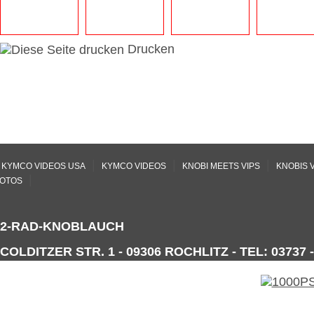
Drucken
|
|
|
KYMCO VIDEOS USA
KYMCO VIDEOS
KNOBI MEETS VIPS
KNOBIS 
|
OTOS
2-RAD-KNOBLAUCH
COLDITZER STR. 1 - 09306 ROCHLITZ - TEL: 03737 -