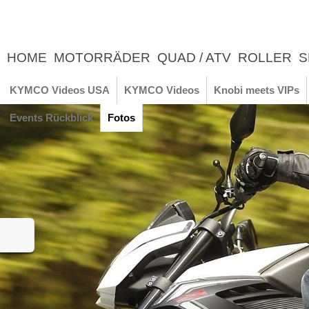
HOME
MOTORRÄDER
QUAD / ATV
ROLLER
S
UNTERNEHMEN
NEWS
ERLEBNIS
KYMCO Videos USA
KYMCO Videos
Knobi meets VIPs
Events Rückblick
Fotos