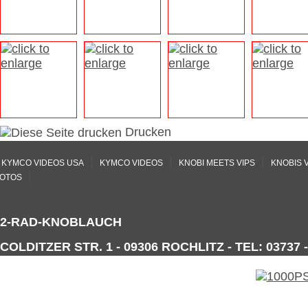
Drucken
|
|
|
KYMCO VIDEOS USA
KYMCO VIDEOS
KNOBI MEETS VIPS
KNOBIS 
|
OTOS
2-RAD-KNOBLAUCH
COLDITZER STR. 1 - 09306 ROCHLITZ - TEL: 03737 -