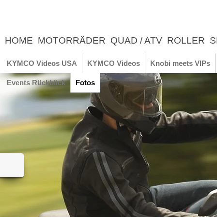
HOME
MOTORRÄDER
QUAD / ATV
ROLLER
S
UNTERNEHMEN
NEWS
ERLEBNIS
KYMCO Videos USA
KYMCO Videos
Knobi meets VIPs
Events Rückblick
Fotos