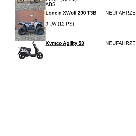
ABS
Loncin XWolf 200 T3B
NEUFAHRZ
9 kW (12 PS)
Kymco Agility 50
NEUFAHRZ