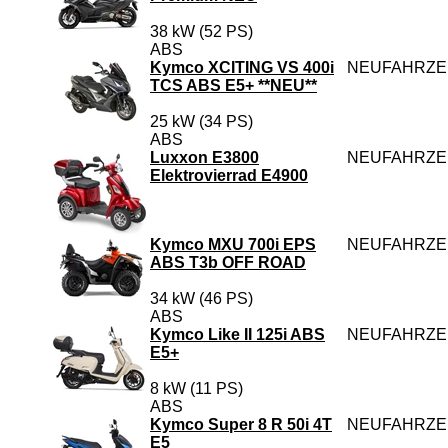
38 kW (52 PS)
ABS
Kymco XCITING VS 400i
NEUFAHRZ
TCS ABS E5+ **NEU**
25 kW (34 PS)
ABS
Luxxon E3800
NEUFAHRZ
Elektrovierrad E4900
Kymco MXU 700i EPS
NEUFAHRZ
ABS T3b OFF ROAD
34 kW (46 PS)
ABS
Kymco Like II 125i ABS
NEUFAHRZ
E5+
8 kW (11 PS)
ABS
Kymco Super 8 R 50i 4T
NEUFAHRZ
E5