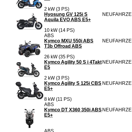
2 kW (3 PS)
Hyosung GV 125i S
NEUFAHRZ
Aquila EVO ABS E5+
10 kW (14 PS)
ABS
Kymco MXU 550i ABS
NEUFAHRZ
T3b Offroad ABS
26 kW (35 PS)
Kymco Agility 50 S i 4Takt
NEUFAHRZ
E5
2 kW (3 PS)
Kymco Agility S 125i CBS
NEUFAHRZ
E5+
8 kW (11 PS)
ABS
Kymco DT X360 350i ABS
NEUFAHRZ
E5+
ABS