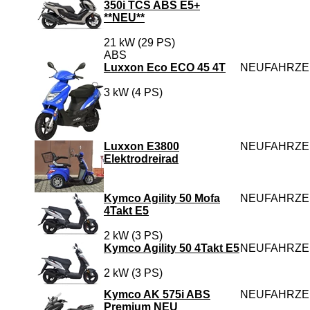
350i TCS ABS E5+
**NEU**
21 kW (29 PS)
ABS
Luxxon Eco ECO 45 4T
NEUFAHRZ
3 kW (4 PS)
Luxxon E3800
NEUFAHRZ
Elektrodreirad
Kymco Agility 50 Mofa
NEUFAHRZ
4Takt E5
2 kW (3 PS)
Kymco Agility 50 4Takt E5
NEUFAHRZ
2 kW (3 PS)
Kymco AK 575i ABS
NEUFAHRZ
Premium NEU