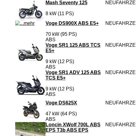
Mash Seventy 125
NEUFAHRZ
8 kW (11 PS)
Voge DS900X ABS E5+
NEUFAHRZ
70 kW (95 PS)
ABS
Voge SR1 125 ABS TCS
NEUFAHRZ
E5+
9 kW (12 PS)
ABS
Voge SR1 ADV 125 ABS
NEUFAHRZ
TCS E5+
9 kW (12 PS)
ABS
Voge DS625X
NEUFAHRZ
47 kW (64 PS)
ABS
Loncin XWolf 700L ABS
NEUFAHRZ
EPS T3b ABS EPS