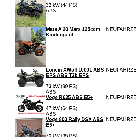
32 kW (44 PS)
ABS
Mars A 20 Mars 125ccm
NEUFAHRZ
Kinderquad
Loncin XWolf 1000L ABS
NEUFAHRZ
EPS ABS T3b EPS
73 kW (99 PS)
ABS
Voge R625 ABS E5+
NEUFAHRZ
47 kW (64 PS)
ABS
Voge 800 Rally DSX ABS
NEUFAHRZ
E5+
70 kW (95 PS)