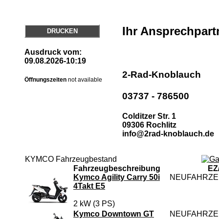
Ihr Ansprechpart
DRUCKEN
Ausdruck vom:
09.08.2026-10:19
2-Rad-Knoblauch
Öffnungszeiten
not available
03737 - 786500
Colditzer Str. 1
09306 Rochlitz
info@2rad-knoblauch.de
KYMCO Fahrzeugbestand
Fahrzeugbeschreibung
EZ
Kymco Agility Carry 50i
NEUFAHRZ
4Takt E5
2 kW (3 PS)
Kymco Downtown GT
NEUFAHRZ