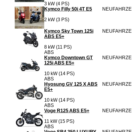
3 kW (4 PS)
Kymco Filly 50i 4T E5
NEUFAHRZ
2 kW (3 PS)
Kymco Sky Town 125i
NEUFAHRZ
ABS E5+
8 kW (11 PS)
ABS
Kymco Downtown GT
NEUFAHRZ
125i ABS E5+
10 kW (14 PS)
ABS
Hyosung GV 125 X ABS
NEUFAHRZ
E5+
10 kW (14 PS)
ABS
Voge R125 ABS E5+
NEUFAHRZ
11 kW (15 PS)
ABS
Voge SR4 350 LUXURY
NEUFAHRZ