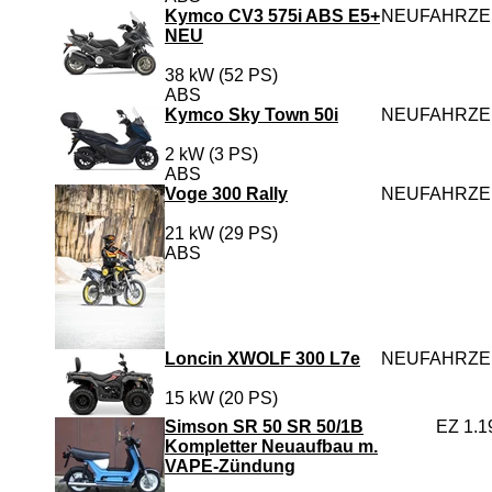
Kymco CV3 575i ABS E5+
NEUFAHRZ
NEU
38 kW (52 PS)
ABS
Kymco Sky Town 50i
NEUFAHRZ
2 kW (3 PS)
ABS
Voge 300 Rally
NEUFAHRZ
21 kW (29 PS)
ABS
Loncin XWOLF 300 L7e
NEUFAHRZ
15 kW (20 PS)
Simson SR 50 SR 50/1B
EZ 1.1
Kompletter Neuaufbau m.
VAPE-Zündung