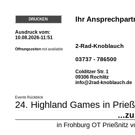
Ihr Ansprechpart
DRUCKEN
Ausdruck vom:
10.08.2026-11:51
2-Rad-Knoblauch
Öffnungszeiten
not available
03737 - 786500
Colditzer Str. 1
09306 Rochlitz
info@2rad-knoblauch.de
Events Rückblick
24. Highland Games in Prieß
...z
in Frohburg OT Prießnitz
v