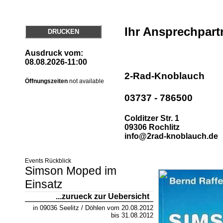
Ihr Ansprechpart
DRUCKEN
Ausdruck vom:
08.08.2026-11:00
2-Rad-Knoblauch
Öffnungszeiten
not available
03737 - 786500
Colditzer Str. 1
09306 Rochlitz
info@2rad-knoblauch.de
Events Rückblick
Simson Moped im
Einsatz
...zurueck zur Uebersicht
in 09036 Seelitz / Döhlen
vom
20.08.2012
bis 31.08.2012