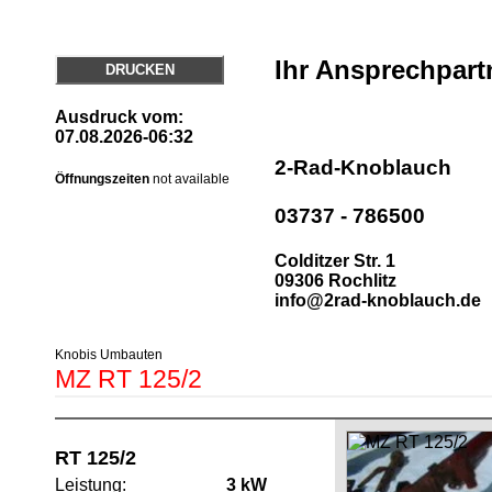
Ihr Ansprechpart
DRUCKEN
Ausdruck vom:
07.08.2026-06:32
2-Rad-Knoblauch
Öffnungszeiten
not available
03737 - 786500
Colditzer Str. 1
09306 Rochlitz
info@2rad-knoblauch.de
Knobis Umbauten
MZ RT 125/2
RT 125/2
Leistung:
3 kW